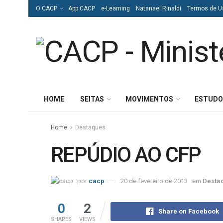
O CACP
App CACP
e-Learning
Natanael Rinaldi
Termos de U
HOME
SEITAS
MOVIMENTOS
ESTUDO
Home
Destaques
REPÚDIO AO CFP
por
cacp
20 de fevereiro de 2013
em
Desta
0
2
Share on Facebook
SHARES
VIEWS