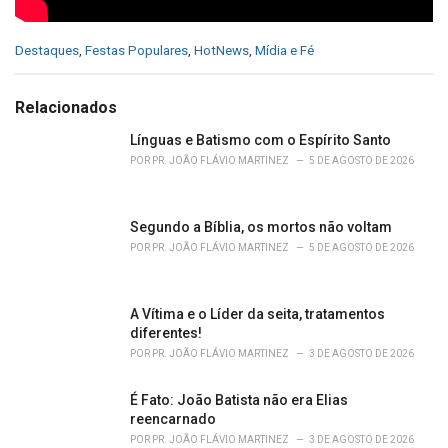
C
Destaques
,
Festas Populares
,
HotNews
,
Mídia e Fé
a
t
e
Relacionados
g
o
Línguas e Batismo com o Espírito Santo
r
POR
PR. JOÃO FLÁVIO MARTINEZ
5 DE AGOSTO DE 2026
i
e
s
Segundo a Bíblia, os mortos não voltam
:
POR
PR. JOÃO FLÁVIO MARTINEZ
5 DE AGOSTO DE 2026
A Vítima e o Líder da seita, tratamentos
diferentes!
POR
PR. JOÃO FLÁVIO MARTINEZ
3 DE AGOSTO DE 2026
É Fato: João Batista não era Elias
reencarnado
POR
PR. JOÃO FLÁVIO MARTINEZ
3 DE AGOSTO DE 2026