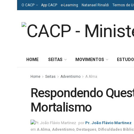
O CACP
App CACP
e-Learning
Natanael Rinaldi
Termos de U
HOME
SEITAS
MOVIMENTOS
ESTUDO
Home
Seitas
Adventismo
A Alma
Respondendo Quest
Mortalismo
por
Pr. João Flávio Martinez
em
A Alma
,
Adventismo
,
Destaques
,
Dificuldades Bíbli