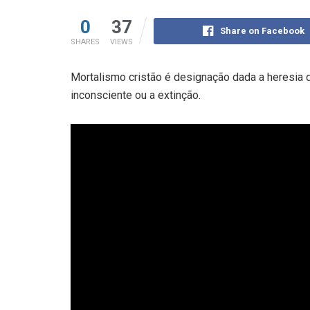
0
37
Share on Facebook
SHARES
VIEWS
Mortalismo cristão é designação dada a heresia d
inconsciente ou a extinção.