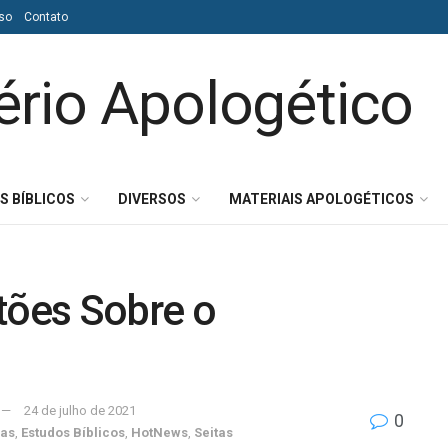
so
Contato
S BÍBLICOS
DIVERSOS
MATERIAIS APOLOGÉTICOS
ões Sobre o
24 de julho de 2021
0
cas
,
Estudos Bíblicos
,
HotNews
,
Seitas