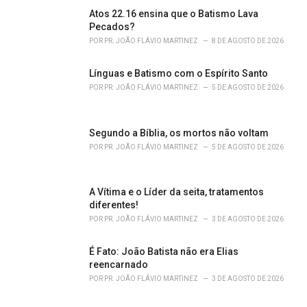
s
Atos 22.16 ensina que o Batismo Lava
:
Pecados?
POR
PR. JOÃO FLÁVIO MARTINEZ
8 DE AGOSTO DE 2026
Línguas e Batismo com o Espírito Santo
POR
PR. JOÃO FLÁVIO MARTINEZ
5 DE AGOSTO DE 2026
Segundo a Bíblia, os mortos não voltam
POR
PR. JOÃO FLÁVIO MARTINEZ
5 DE AGOSTO DE 2026
A Vítima e o Líder da seita, tratamentos
diferentes!
POR
PR. JOÃO FLÁVIO MARTINEZ
3 DE AGOSTO DE 2026
É Fato: João Batista não era Elias
reencarnado
POR
PR. JOÃO FLÁVIO MARTINEZ
3 DE AGOSTO DE 2026