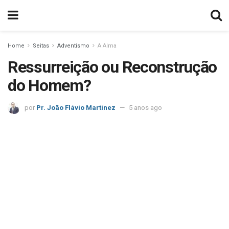
Home
Seitas
Adventismo
A Alma
Ressurreição ou Reconstrução
do Homem?
por
Pr. João Flávio Martinez
5 anos ago