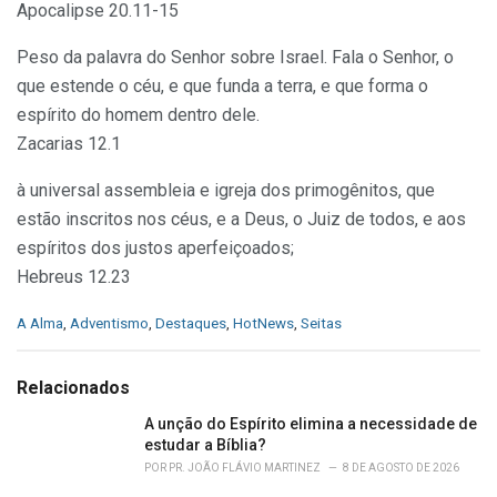
Apocalipse 20.11-15
Peso da palavra do Senhor sobre Israel. Fala o Senhor, o
que estende o céu, e que funda a terra, e que forma o
espírito do homem dentro dele.
Zacarias 12.1
à universal assembleia e igreja dos primogênitos, que
estão inscritos nos céus, e a Deus, o Juiz de todos, e aos
espíritos dos justos aperfeiçoados;
Hebreus 12.23
C
A Alma
,
Adventismo
,
Destaques
,
HotNews
,
Seitas
a
t
e
Relacionados
g
o
A unção do Espírito elimina a necessidade de
r
estudar a Bíblia?
i
POR
PR. JOÃO FLÁVIO MARTINEZ
8 DE AGOSTO DE 2026
e