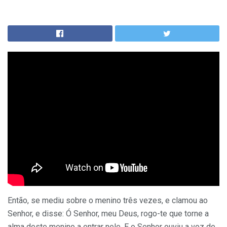
Então, se mediu sobre o menino três vezes, e clamou ao
Senhor, e disse: Ó Senhor, meu Deus, rogo-te que torne a
alma deste menino a entrar nele. E o Senhor ouviu a voz de