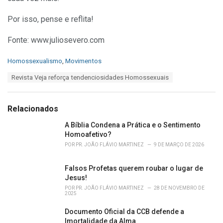
Por isso, pense e reflita!
Fonte: www.juliosevero.com
C
Homossexualismo
,
Movimentos
a
T
Revista Veja reforça tendenciosidades Homossexuais
t
a
e
g
g
s
o
Relacionados
:
r
i
A Bíblia Condena a Prática e o Sentimento
e
Homoafetivo?
s
POR
PR. JOÃO FLÁVIO MARTINEZ
9 DE MARÇO DE 2026
:
Falsos Profetas querem roubar o lugar de
Jesus!
POR
PR. JOÃO FLÁVIO MARTINEZ
28 DE NOVEMBRO DE
2025
Documento Oficial da CCB defende a
Imortalidade da Alma