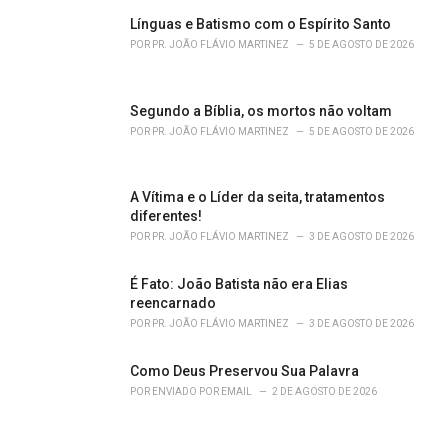
g
o
Línguas e Batismo com o Espírito Santo
r
POR
PR. JOÃO FLÁVIO MARTINEZ
5 DE AGOSTO DE 2026
i
e
s
Segundo a Bíblia, os mortos não voltam
:
POR
PR. JOÃO FLÁVIO MARTINEZ
5 DE AGOSTO DE 2026
A Vítima e o Líder da seita, tratamentos
diferentes!
POR
PR. JOÃO FLÁVIO MARTINEZ
3 DE AGOSTO DE 2026
É Fato: João Batista não era Elias
reencarnado
POR
PR. JOÃO FLÁVIO MARTINEZ
3 DE AGOSTO DE 2026
Como Deus Preservou Sua Palavra
POR
ENVIADO POR EMAIL
2 DE AGOSTO DE 2026