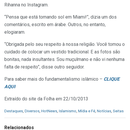
Rihanna no Instagram.
“Pensa que está tomando sol em Miami!”, dizia um dos
comentários, escrito em árabe. Outros, no entanto,
elogiaram.
“Obrigada pelo seu respeito à nossa religião. Você tomou o
cuidado de colocar um vestido tradicional. E as fotos são
bonitas, nada insultantes. Sou muçulmano e não vi nenhuma
falta de respeito”, disse outro seguidor.
Para saber mais do fundamentalismo islâmico –
CLIQUE
AQUI
Extraído do site da Folha em 22/10/2013
C
Destaques
,
Diversos
,
HotNews
,
Islamismo
,
Mídia e Fé
,
Notícias
,
Seitas
a
t
e
Relacionados