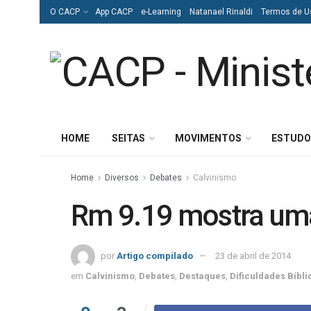
O CACP
App CACP
e-Learning
Natanael Rinaldi
Termos de U
HOME
SEITAS
MOVIMENTOS
ESTUDO
Home
Diversos
Debates
Calvinismo
Rm 9.19 mostra uma
por
Artigo compilado
23 de abril de 2014
em
Calvinismo
,
Debates
,
Destaques
,
Dificuldades Bíbli