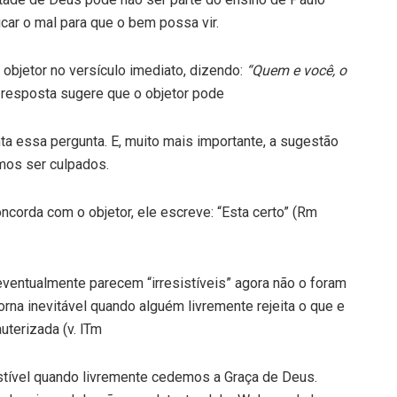
ar o mal para que o bem possa vir.
 objetor no versículo imediato, dizendo:
“Quem e você, o
 resposta sugere que o objetor pode
nta essa pergunta. E, muito mais importante, a sugestão
emos ser culpados.
orda com o objetor, ele escreve: “Esta certo” (Rm
eventualmente parecem “irresistíveis” agora não o foram
na inevitável quando alguém livremente rejeita o que e
uterizada (v. lTm
istível quando livremente cedemos a Graça de Deus.