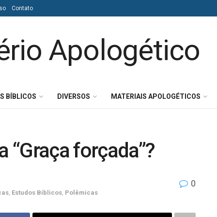
so
Contato
S BÍBLICOS
DIVERSOS
MATERIAIS APOLOGÉTICOS
 “Graça forçada”?
0
cas
,
Estudos Bíblicos
,
Polêmicas