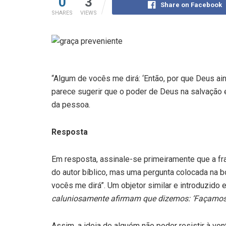
0
3
Share on Facebook
SHARES
VIEWS
“Algum de vocês me dirá: ‘Então, por que Deus ai
parece sugerir que o poder de Deus na salvação 
da pessoa.
Resposta
Em resposta, assinale-se primeiramente que a fr
do autor bíblico, mas uma pergunta colocada na bo
vocês me dirá”. Um objetor similar e introduzido
caluniosamente afirmam que dizemos: ‘Façamos 
Assim, a ideia de alguém não poder resistir à vo