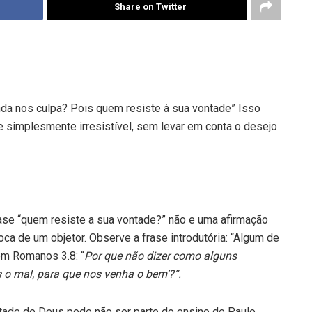
Share on Twitter
nda nos culpa? Pois quem resiste à sua vontade” Isso
e simplesmente irresistível, sem levar em conta o desejo
ase “quem resiste a sua vontade?” não e uma afirmação
ca de um objetor. Observe a frase introdutória: “Algum de
 em Romanos 3.8: “
Por que não dizer como alguns
o mal, para que nos venha o bem’?”.
ntade de Deus pode não ser parte do ensino de Paulo