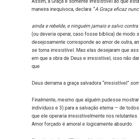
Assim, a Graça e somente irresistível ao que est
maneira inequívoca, declara: “
A Graça eficaz nun
ainda e rebelde, e ninguém jamais e salvo contra
(ou deveria operar, caso fosse bíblica) de modo
desejosamente corresponde ao amor de outra, 
se torna irresistível. Mas elas desejaram que 
em que a obra de Deus e irresistível, isso não da
que
Deus derrama a graça salvadora “irresistível” so
Finalmente, mesmo que alguém pudesse mostrar q
indivíduos e 3) para a salvação eterna — de tod
que ele operaria irresistivelmente nos relutantes.
Amor forçado é amoral e logicamente absurdo.