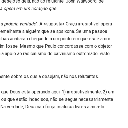
a desejoso dela, não ao relutante. John Walwoord, de
ca opera em um coração que
 a própria vontade
”. A <suposta> Graça irresistível opera
 semelhante a alguém que se apaixona. Se uma pessoa
ambas acabarão chegando a um ponto em que esse amor
assim fosse. Mesmo que Paulo concordasse com o objetor
ria apoio ao radicalismo do calvinismo extremado, visto
mente sobre os que a desejam, não nos relutantes.
ue Deus esta operando aqui: 1) irresistivelmente, 2) em
os os que estão indecisos, não se segue necessariamente
 Na verdade, Deus não força criaturas livres a amá-lo.