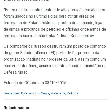
“Estes e outros instrumentos de alta precisão em ataques
foram usados nos últimos dias para atingir áreas de
terroristas do Estado Islâmico: postos de comando, lojas
de armas e produtos de petróleo e oficinas onde armas de
terroristas suicidas são feitas”, disse Konashenkov.
Os bombardeios russos destruíram um posto de comando
do grupo Estado Islâmico (EI) perto de Raqa, reduto da
organização jihadista no nordeste da Síria, assim como um
bunker subterrâneo, anunciou neste sábado o ministério da
Defesa russo.
Extraído do OGlobo em 03/10/2015
C
Destaques
,
Diversos
,
HotNews
,
Mídia e Fé
,
Política
a
t
e
Relacionados
g