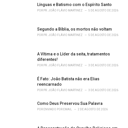
o
Línguas e Batismo com o Espírito Santo
r
POR
PR. JOÃO FLÁVIO MARTINEZ
5 DE AGOSTO DE 2026
i
e
s
Segundo a Bíblia, os mortos não voltam
:
POR
PR. JOÃO FLÁVIO MARTINEZ
5 DE AGOSTO DE 2026
A Vítima e o Líder da seita, tratamentos
diferentes!
POR
PR. JOÃO FLÁVIO MARTINEZ
3 DE AGOSTO DE 2026
É Fato: João Batista não era Elias
reencarnado
POR
PR. JOÃO FLÁVIO MARTINEZ
3 DE AGOSTO DE 2026
Como Deus Preservou Sua Palavra
POR
ENVIADO POR EMAIL
2 DE AGOSTO DE 2026