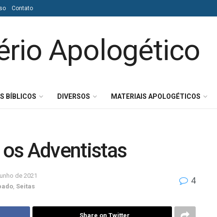
so
Contato
S BÍBLICOS
DIVERSOS
MATERIAIS APOLOGÉTICOS
os Adventistas
junho de 2021
4
bado
,
Seitas
Share on Twitter