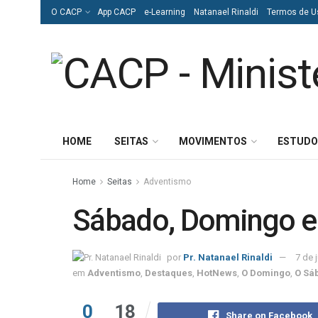
O CACP
App CACP
e-Learning
Natanael Rinaldi
Termos de U
HOME
SEITAS
MOVIMENTOS
ESTUDO
Home
Seitas
Adventismo
Sábado, Domingo e 
por
Pr. Natanael Rinaldi
7 de 
em
Adventismo
,
Destaques
,
HotNews
,
O Domingo
,
O Sá
0
18
Share on Facebook