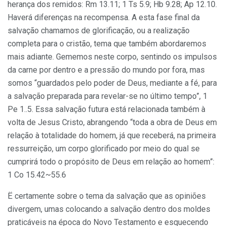
herança dos remidos: Rm 13.11; 1 Ts 5.9; Hb 9.28; Ap 12.10.
Haverá diferenças na recompensa. A esta fase final da
salvação chamamos de glorificação, ou a realização
completa para o cristão, tema que também abordaremos
mais adiante. Gememos neste corpo, sentindo os impulsos
da carne por dentro e a pressão do mundo por fo­ra, mas
somos “guardados pelo poder de Deus, mediante a fé, para
a salvação preparada para revelar-se no último tempo”, 1
Pe 1..5. Essa salvação futura está relacionada também à
volta de Jesus Cristo, abrangendo “toda a obra de Deus em
relação à totalidade do homem, já que receberá, na primeira
ressurreição, um corpo glorificado por meio do qual se
cumprirá todo o propósito de Deus em relação ao ho­mem”:
1 Co 15.42~55.6
Ë certamente sobre o tema da salvação que as opiniões
divergem, umas colocando a salvação dentro dos moldes
praticáveis na época do Novo Testamento e esquecendo