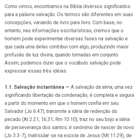
Como vimos, encontramos na Bíblia diversos significados
para a palavra salvação. Os termos são diferentes em suas
concepções, va­riando de livro para livro. Com base, no
entanto, nas informações es­criturísticas, cremos que o
homem pode experimentar diversas fases na salvação e
que cada uma delas contribui com algo, produzindo maior
profusão de luz divina, quando tomadas em conjunto.
Assim, podemos dizer que o vocábulo salvação pode
expressar essas três idéias:
1.1. Salvação instantânea —
A salvação da alma, uma vez
signifi­cando libertação da condenação, é completa e segura
a partir do mo­mento em que o homem confia em seu
Salvador (Jo 6.47); transmite a idéia de redenção do
pecado (At 2.21; 16.31; Rm 10.10); traz no seu bojo a idéia
de perseverança dos santos; é sinônimo de nascer de novo
(Jo 3.3-7), matricular-se na escola de Jesus (Mt 11.29), de