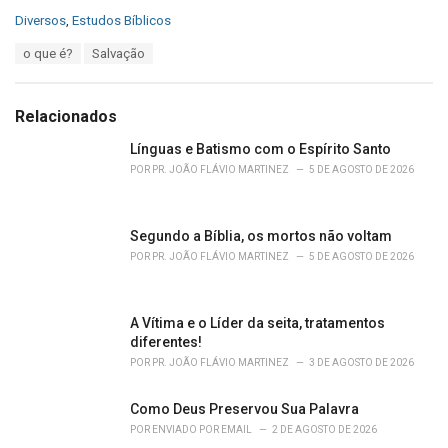
C
Diversos
,
Estudos Bíblicos
a
T
o que é?
Salvação
t
a
e
g
g
s
o
Relacionados
:
r
i
Línguas e Batismo com o Espírito Santo
e
POR
PR. JOÃO FLÁVIO MARTINEZ
5 DE AGOSTO DE 2026
s
:
Segundo a Bíblia, os mortos não voltam
POR
PR. JOÃO FLÁVIO MARTINEZ
5 DE AGOSTO DE 2026
A Vítima e o Líder da seita, tratamentos
diferentes!
POR
PR. JOÃO FLÁVIO MARTINEZ
3 DE AGOSTO DE 2026
Como Deus Preservou Sua Palavra
POR
ENVIADO POR EMAIL
2 DE AGOSTO DE 2026