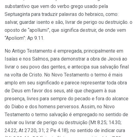
subs­tantivo que vem do verbo grego usado pela
Septuaginta para traduzir palavras do hebraico, como:
salvar, guardar isento e são, livrar de peri­go ou destruição. o
oposto de “apollumi”, que significa destruir, de onde vem
“Apoliom”: Ap 9.11.
No Antigo Testamento é empregada, principalmente em
Isaías e nos Salmos, para demonstrar a obra de Jeová ao
livrar o seu povo das gentes, e antecipa sua salvação final
na volta de Cristo. No Novo Tes­tamento o termo é mais
amplo em seu significado e parece representar toda obra
de Deus em favor dos seus, até que cheguem à sua
presença, livres para sempre do pecado e fora do alcance
do Diabo e dos homens perversos. Assim, no Novo
Testamento o termo salvação é empregado no sentido de
salvar ou livrar de perigo ou destruição (Mt 8.25; 14.30;
24.22; At 27.20, 31; 2 Pe 4.18); no sentido de indicar cura