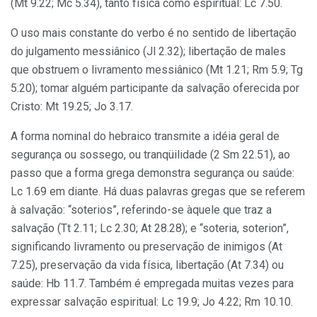
(Mt 9.22; Mc 5.34), tanto física como espiritual: Lc 7.50.
O uso mais constante do verbo é no sentido de libertação
do julga­mento messiânico (Jl 2.32); libertação de males
que obstruem o livra­mento messiânico (Mt 1.21; Rm 5.9; Tg
5.20); tomar alguém partici­pante da salvação oferecida por
Cristo: Mt 19.25; Jo 3.17.
A forma nominal do hebraico transmite a idéia geral de
segurança ou sossego, ou tranqüilidade (2 Sm 22.51), ao
passo que a for­ma grega demonstra segurança ou saúde:
Lc 1.69 em diante. Há duas palavras gregas que se referem
à salvação: “soterios”, referindo-se à­quele que traz a
salvação (Tt 2.11; Lc 2.30; At 28.28); e “soteria, sote­rion”,
significando livramento ou preservação de inimigos (At
7.25), preservação da vida física, libertação (At 7.34) ou
saúde: Hb 11.7. Também é empregada muitas vezes para
expressar salvação espiri­tual: Lc 19.9; Jo 4.22; Rm 10.10.