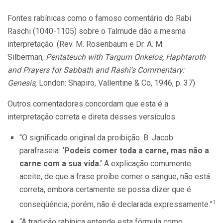
Fontes rabínicas como o famoso comentário do Rabi
Raschi (1040-1105) sobre o Talmude dão a mesma
interpretação. (Rev. M. Rosenbaum e Dr. A. M.
Silberman,
Pentateuch with Targum Onkelos, Haphtaroth
and Prayers for Sabbath and Rashi’s Commentary:
Genesis
, London: Shapiro, Vallentine & Co, 1946, p. 37)
Outros comentadores concordam que esta é a
interpretação correta e direta desses versículos.
“O significado original da proibição. B. Jacob
parafraseia:
‘Podeis comer toda a carne, mas não a
carne com a sua vida.’
A explicação comumente
aceite, de que a frase proíbe comer o sangue, não está
correta, embora certamente se possa dizer que é
1
conseqüência; porém, não é declarada expressamente.”
“A tradição rabínica entende esta fórmula como