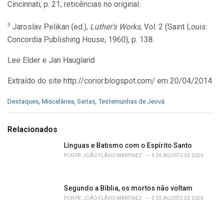
Cincinnati, p. 21; reticências no original.
3
Jaroslav Pelikan (ed.),
Luther’s Works
, Vol. 2 (Saint Louis:
Concordia Publishing House, 1960), p. 138.
Lee Elder e Jan Haugland
Extraído do site http://corior.blogspot.com/ em 20/04/2014
C
Destaques
,
Miscelânea
,
Seitas
,
Testemunhas de Jeová
a
t
e
Relacionados
g
o
Línguas e Batismo com o Espírito Santo
r
POR
PR. JOÃO FLÁVIO MARTINEZ
5 DE AGOSTO DE 2026
i
e
s
Segundo a Bíblia, os mortos não voltam
:
POR
PR. JOÃO FLÁVIO MARTINEZ
5 DE AGOSTO DE 2026