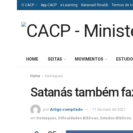
O CACP
App CACP
e-Learning
Natanael Rinaldi
Termos de U
HOME
SEITAS
MOVIMENTOS
ESTUDO
Home
Destaques
Satanás também fa
por
Artigo compilado
11 de maio de 2021
em
Destaques
,
Dificuldades Bíblicas
,
Estudos Bíblicos
,