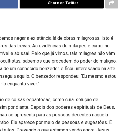
Share on Twitter
emos negar a existência lá de obras mila­grosas. Isto é
res das trevas. As evidências de mila­gres e curas, no
rrível e abissal. Pelo que já vimos, tais milagres não vêm
s ocultistas, sabemos que procedem do poder do maligno.
a de um co­nhecido benzedor, e ficou interessado na arte
on­seguia aquilo. O benzedor respondeu: “Eu mesmo estou
lo enquanto viver.”
ão de coisas espantosas, como cura, solução de
im por diante. Depois dos poderes espirituais de Deus,
o não se apresenta para as pessoas decentes na­quela
e rabo. Ele aparece por meio de pessoas e sugestões. É
o feitos. Prevendo o que estamos vendo agora, Jesus