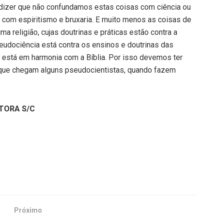
so dizer que não confundamos estas coisas com ciência ou
 com espiritismo e bruxaria. E muito me­nos as coisas de
a religião, cujas doutrinas e práti­cas estão contra a
seudociência está contra os ensinos e doutrinas das
e está em harmonia com a Bíblia. Por isso devemos ter
que chegam alguns pseudocientistas, quando fazem
ITORA S/C
Próximo