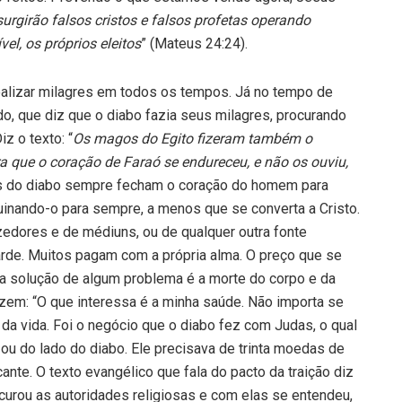
urgirão falsos cristos e falsos profetas operando
el, os próprios eleitos
” (Mateus 24:24).
ea­lizar milagres em todos os tempos. Já no tempo de
o, que diz que o diabo fazia seus milagres, pro­curando
z o texto: “
Os magos do Egito fizeram também o
 que o coração de Faraó se endureceu, e não os ouviu,
as do diabo sempre fecham o cora­ção do homem para
uinando-o para sempre, a me­nos que se converta a Cristo.
dores e de médiuns, ou de qualquer outra fonte
arde. Muitos pagam com a pró­pria alma. O preço que se
a solução de algum pro­blema é a morte do corpo e da
zem: “O que inte­ressa é a minha saúde. Não importa se
da vida. Foi o negócio que o diabo fez com Judas, o qual
ou do lado do diabo. Ele precisava de trinta moedas de
ficante. O texto evangélico que fala do pacto da traição diz
ocurou as autoridades religiosas e com elas se entendeu,