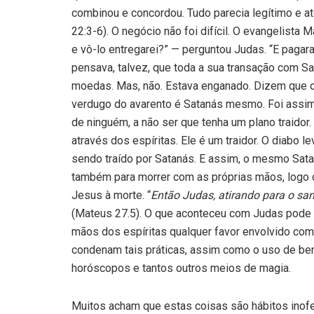
combinou e concordou. Tudo pa­recia legítimo e 
22:3-6). O negócio não foi difícil. O evangelista
e vô-lo entregarei?” — perguntou Judas. “E pagara
pensava, tal­vez, que toda a sua transação com S
moedas. Mas, não. Estava enganado. Dizem que o
verdugo do avarento é Satanás mesmo. Foi assim
de ninguém, a não ser que tenha um plano traido
através dos espíritas. Ele é um traidor. O diabo 
sendo traído por Satanás. E assim, o mesmo Sat
também para morrer com as próprias mãos, logo 
Jesus à morte. “
Então Judas, ati­rando para o sant
(Mateus 27.5). O que aconteceu com Judas pode
mãos dos espíritas qualquer favor envolvido com p
condenam tais práticas, assim como o uso de be
horóscopos e tantos outros meios de magia.
Muitos acham que estas coisas são hábitos ino­f