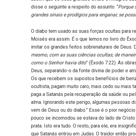
disse o seguinte a respeito do assunto: “
Porque s
grandes sinais e prodígios para enganar, se possív
O diabo tem usado as suas forças ocultas para r
Moisés era assim. É o que lemos no livro do Êxo­d
imitar os grandes feitos sobrenaturais de Deus. Di
mesmo, com as suas ciências ocultas; de maneira
como o Senhor havia dito
” (Êxodo 7.22). As obr
Deus, separando-o da fonte di­vina de poder e arr
Os que recebem os supostos benefícios de benze
ocultista, pagam muito caro, mais cedo ou mais t
paga a Satanás pela re­cuperação da saúde ou pel
alma. Ignorando este perigo, algumas pessoas di
vem de Deus ou do diabo.” Esse é o pior negócio 
pouco se incomodou se estava do lado de Cristo 
prata. Isto era tudo. O resto, para ele, era insigni
que Satanás entrou em Judas. O trai­dor então pr