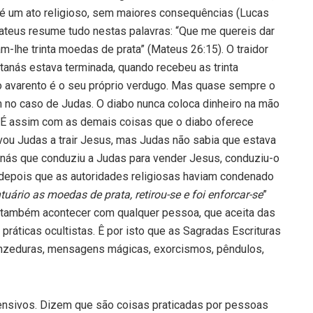
até um ato religioso, sem maiores consequências (Lucas
 Mateus resume tudo nestas palavras: “Que me quereis dar
m-lhe trinta moedas de prata” (Mateus 26:15). O traidor
atanás estava terminada, quando recebeu as trinta
 avarento é o seu próprio verdugo. Mas quase sempre o
 no caso de Judas. O diabo nunca coloca dinheiro na mão
r. É assim com as demais coisas que o diabo oferece
le­vou Judas a trair Jesus, mas Judas não sabia que estava
anás que conduziu a Judas para vender Jesus, conduziu-o
depois que as autoridades religiosas ha­viam condenado
uário as moedas de prata, reti­rou-se e foi enforcar-se
”
 também acontecer com qualquer pessoa, que aceita das
ráticas ocultistas. Ê por isto que as Sagradas Escrituras
nzeduras, mensa­gens mágicas, exorcismos, pêndulos,
ensivos. Dizem que são coisas praticadas por pes­soas