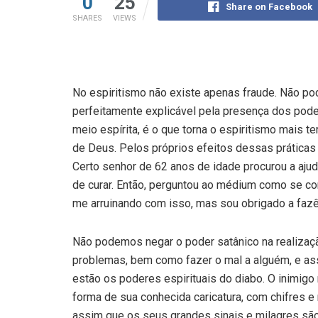
0
25
Share on Facebook
SHARES
VIEWS
No espiritismo não existe apenas fraude. Não pod
perfeitamente explicável pela presen­ça dos pode
meio espírita, é o que torna o espi­ritismo mais te
de Deus. Pelos pró­prios efeitos dessas prática
Certo senhor de 62 anos de idade procurou a ajud
de curar. Então, perguntou ao médium como se c
me arruinando com isso, mas sou obrigado a fazê-
Não podemos negar o poder satânico na rea­lizaç
problemas, bem como fazer o mal a alguém, e ass
estão os poderes espirituais do diabo. O ini­mig
forma de sua conhecida caricatura, com chi­fres 
assim que os seus grandes sinais e mi­lagres sã