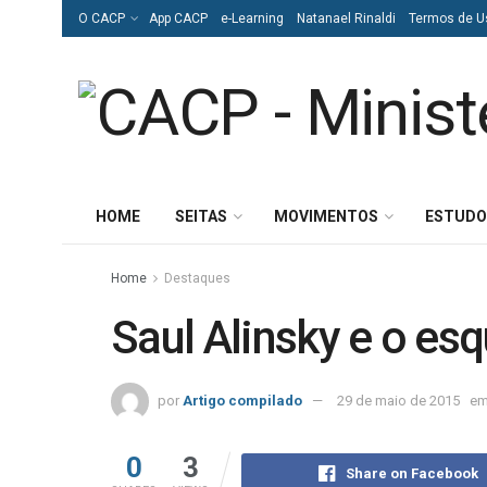
O CACP
App CACP
e-Learning
Natanael Rinaldi
Termos de U
HOME
SEITAS
MOVIMENTOS
ESTUDO
Home
Destaques
Saul Alinsky e o es
por
Artigo compilado
29 de maio de 2015
e
0
3
Share on Facebook