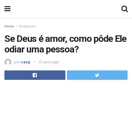
Home
Destaques
Se Deus é amor, como pôde Ele
odiar uma pessoa?
por
cacp
13 anos ago