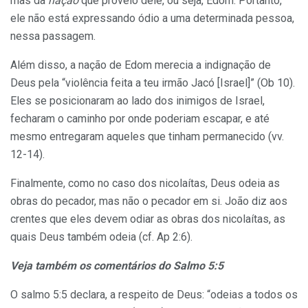
mas da
nação
que proveio dele, ou seja, Edom. Portanto,
ele não está expressando ódio a uma determinada pessoa,
nessa passagem.
Além disso, a nação de Edom merecia a indignação de
Deus pela “violência feita a teu irmão Jacó [Israel]” (Ob 10).
Eles se posicionaram ao lado dos inimigos de Israel,
fecharam o caminho por onde poderiam escapar, e até
mesmo entregaram aqueles que tinham permanecido (vv.
12-14).
Finalmente, como no caso dos nicolaítas, Deus odeia as
obras do pecador, mas não o pecador em si. João diz aos
crentes que eles devem odiar as obras dos nicolaítas, as
quais Deus também odeia (cf. Ap 2:6).
Veja também os comentários do Salmo 5:5
O salmo 5:5 declara, a respeito de Deus: “odeias a todos os