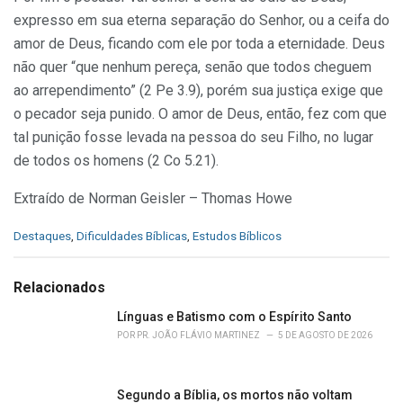
expresso em sua eterna separação do Senhor, ou a ceifa do
amor de Deus, ficando com ele por toda a eternidade. Deus
não quer “que nenhum pereça, senão que todos cheguem
ao arrependimento” (2 Pe 3.9), porém sua justiça exige que
o pecador seja punido. O amor de Deus, então, fez com que
tal punição fosse levada na pessoa do seu Filho, no lugar
de todos os homens (2 Co 5.21).
Extraído de Norman Geisler – Thomas Howe
C
Destaques
,
Dificuldades Bíblicas
,
Estudos Bíblicos
a
t
e
Relacionados
g
o
Línguas e Batismo com o Espírito Santo
r
POR
PR. JOÃO FLÁVIO MARTINEZ
5 DE AGOSTO DE 2026
i
e
s
Segundo a Bíblia, os mortos não voltam
: