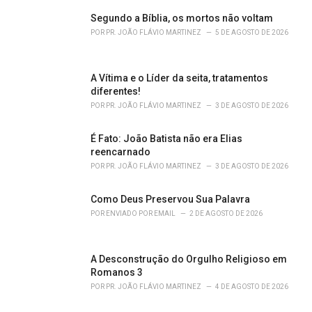
s
Segundo a Bíblia, os mortos não voltam
:
POR
PR. JOÃO FLÁVIO MARTINEZ
5 DE AGOSTO DE 2026
A Vítima e o Líder da seita, tratamentos
diferentes!
POR
PR. JOÃO FLÁVIO MARTINEZ
3 DE AGOSTO DE 2026
É Fato: João Batista não era Elias
reencarnado
POR
PR. JOÃO FLÁVIO MARTINEZ
3 DE AGOSTO DE 2026
Como Deus Preservou Sua Palavra
POR
ENVIADO POR EMAIL
2 DE AGOSTO DE 2026
A Desconstrução do Orgulho Religioso em
Romanos 3
POR
PR. JOÃO FLÁVIO MARTINEZ
4 DE AGOSTO DE 2026