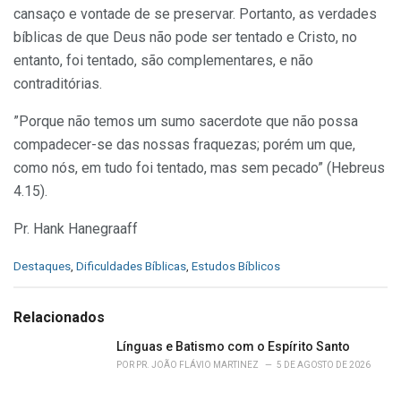
cansaço e vontade de se preservar. Portanto, as verdades
bíblicas de que Deus não pode ser tentado e Cristo, no
entanto, foi tentado, são complementares, e não
contraditórias.
”Porque não temos um sumo sacerdote que não possa
compadecer-se das nossas fraquezas; porém um que,
como nós, em tudo foi tentado, mas sem pecado” (Hebreus
4.15).
Pr. Hank Hanegraaff
C
Destaques
,
Dificuldades Bíblicas
,
Estudos Bíblicos
a
t
e
Relacionados
g
o
Línguas e Batismo com o Espírito Santo
r
POR
PR. JOÃO FLÁVIO MARTINEZ
5 DE AGOSTO DE 2026
i
e