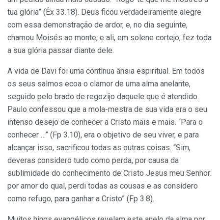
tua glória” (Êx 33.18). Deus ficou verdadeiramente alegre
com essa demonstração de ardor, e, no dia seguinte,
chamou Moisés ao monte, e ali, em solene cortejo, fez toda
a sua glória passar diante dele.
A vida de Davi foi uma contínua ânsia espiritual. Em todos
os seus salmos ecoa o clamor de uma alma anelante,
seguido pelo brado de regozijo daquele que é atendido.
Paulo confessou que a mola-mestra de sua vida era o seu
intenso desejo de conhecer a Cristo mais e mais. “Para o
conhecer …” (Fp 3.10), era o objetivo de seu viver, e para
alcançar isso, sacrificou todas as outras coisas. “Sim,
deveras considero tudo como perda, por causa da
sublimidade do conhecimento de Cristo Jesus meu Senhor:
por amor do qual, perdi todas as cousas e as considero
como refugo, para ganhar a Cristo” (Fp 3.8).
Muitos hinos evangélicos revelam este anelo da alma por