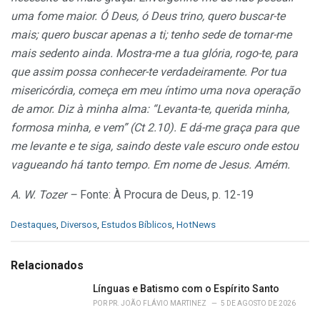
uma fome maior. Ó Deus, ó Deus trino, quero buscar-te
mais; quero buscar apenas a ti; tenho sede de tornar-me
mais sedento ainda. Mostra-me a tua glória, rogo-te, para
que assim possa conhecer-te verdadeiramente. Por tua
misericórdia, começa em meu íntimo uma nova operação
de amor. Diz à minha alma: “Levanta-te, querida minha,
formosa minha, e vem” (Ct 2.10). E dá-me graça para que
me levante e te siga, saindo deste vale escuro onde estou
vagueando há tanto tempo. Em nome de Jesus. Amém.
A. W. Tozer –
Fonte: À Procura de Deus, p. 12-19
C
Destaques
,
Diversos
,
Estudos Bíblicos
,
HotNews
a
t
e
Relacionados
g
o
Línguas e Batismo com o Espírito Santo
r
POR
PR. JOÃO FLÁVIO MARTINEZ
5 DE AGOSTO DE 2026
i