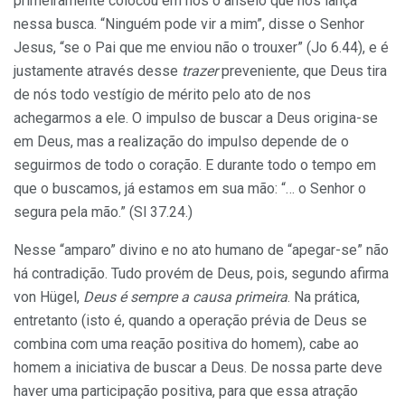
primeiramente colocou em nós o anseio que nos lança
nessa busca. “Ninguém pode vir a mim”, disse o Senhor
Jesus, “se o Pai que me enviou não o trouxer” (Jo 6.44), e é
justamente através desse
trazer
preveniente, que Deus tira
de nós todo vestígio de mérito pelo ato de nos
achegarmos a ele. O impulso de buscar a Deus origina-se
em Deus, mas a realização do impulso depende de o
seguirmos de todo o coração. E durante todo o tempo em
que o buscamos, já estamos em sua mão: “… o Senhor o
segura pela mão.” (Sl 37.24.)
Nesse “amparo” divino e no ato humano de “apegar-se” não
há contradição. Tudo provém de Deus, pois, segundo afirma
von Hügel,
Deus é sempre a causa primeira
. Na prática,
entretanto (isto é, quando a operação prévia de Deus se
combina com uma reação positiva do homem), cabe ao
homem a iniciativa de buscar a Deus. De nossa parte deve
haver uma participação positiva, para que essa atração