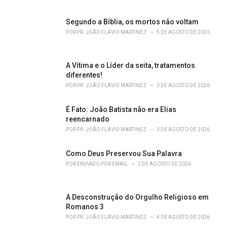
e
s
Segundo a Bíblia, os mortos não voltam
:
POR
PR. JOÃO FLÁVIO MARTINEZ
5 DE AGOSTO DE 2026
A Vítima e o Líder da seita, tratamentos
diferentes!
POR
PR. JOÃO FLÁVIO MARTINEZ
3 DE AGOSTO DE 2026
É Fato: João Batista não era Elias
reencarnado
POR
PR. JOÃO FLÁVIO MARTINEZ
3 DE AGOSTO DE 2026
Como Deus Preservou Sua Palavra
POR
ENVIADO POR EMAIL
2 DE AGOSTO DE 2026
A Desconstrução do Orgulho Religioso em
Romanos 3
POR
PR. JOÃO FLÁVIO MARTINEZ
4 DE AGOSTO DE 2026