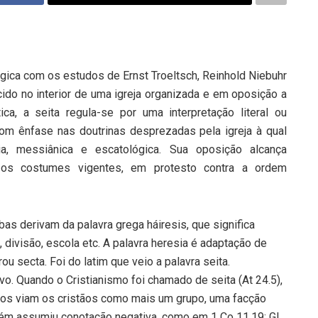
ógica com os estudos de Ernst Troeltsch, Reinhold Niebuhr
cido no interior de uma igreja organizada e em oposição a
ca, a seita regula-se por uma interpretação literal ou
om ênfase nas doutrinas desprezadas pela igreja à qual
ria, messiânica e escatológica. Sua oposição alcança
o, os costumes vigentes, em protesto contra a ordem
as derivam da palavra grega háiresis, que significa
 divisão, escola etc. A palavra heresia é adaptação de
ou secta. Foi do latim que veio a palavra seita.
ivo. Quando o Cristianismo foi chamado de seita (At 24.5),
aicos viam os cristãos como mais um grupo, uma facção
ém assumiu conotação negativa, como em 1 Co 11.19; Gl