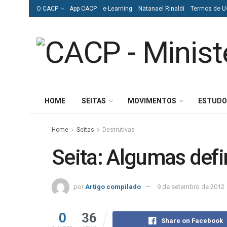
O CACP
App CACP
e-Learning
Natanael Rinaldi
Termos de U
HOME
SEITAS
MOVIMENTOS
ESTUDO
Home
Seitas
Destrutivas
Seita: Algumas defi
por
Artigo compilado
9 de setembro de 2012
0
36
Share on Facebook