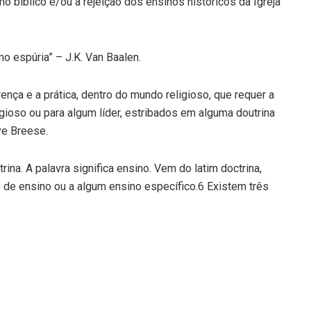
o bíblico e/ou a rejeição dos ensinos históricos da Igreja
o espúria” – J.K. Van Baalen.
rença e a prática, dentro do mundo religioso, que requer a
ioso ou para algum líder, estribados em alguma doutrina
ve Breese.
na. A palavra significa ensino. Vem do latim doctrina,
o de ensino ou a algum ensino específico.6 Existem três