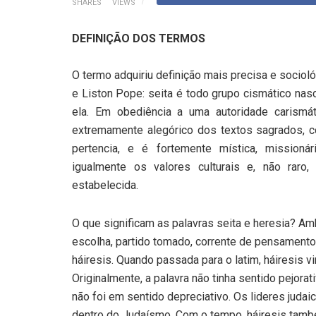
SHARES
VIEWS
DEFINIÇÃO DOS TERMOS
O termo adquiriu definição mais precisa e sociol
e Liston Pope: seita é todo grupo cismático nas
ela. Em obediência a uma autoridade carismáti
extremamente alegórico dos textos sagrados, c
pertencia, e é fortemente mística, missioná
igualmente os valores culturais e, não rar
estabelecida.
O que significam as palavras seita e heresia? Amb
escolha, partido tomado, corrente de pensamento,
háiresis. Quando passada para o latim, háiresis vir
Originalmente, a palavra não tinha sentido pejorat
não foi em sentido depreciativo. Os lideres jud
dentro do Judaísmo. Com o tempo, háiresis tamb