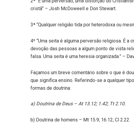
2ª “É uma perversão, uma distorção do Cristianism
cristã” – Josh McDoweell e Don Stewart.
3ª “Qualquer religião tida por heterodoxa ou mesm
4º “Uma seita é alguma perversão religiosa. É a c
devoção das pessoas a algum ponto de vista relig
falsa. Uma seita é uma heresia organizada.” – Da
Façamos um breve comentário sobre o que é doutri
que significa ensino. Referindo-se a qualquer tip
formas de doutrina:
a) Doutrina de Deus – At 13.12; 1.42; Tt 2.10.
b) Doutrina de homens – Mt 15.9; 16.12; Cl 2.22.