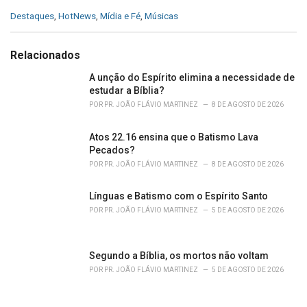
C
Destaques
,
HotNews
,
Mídia e Fé
,
Músicas
a
t
e
Relacionados
g
o
A unção do Espírito elimina a necessidade de
r
estudar a Bíblia?
i
POR
PR. JOÃO FLÁVIO MARTINEZ
8 DE AGOSTO DE 2026
e
s
Atos 22.16 ensina que o Batismo Lava
:
Pecados?
POR
PR. JOÃO FLÁVIO MARTINEZ
8 DE AGOSTO DE 2026
Línguas e Batismo com o Espírito Santo
POR
PR. JOÃO FLÁVIO MARTINEZ
5 DE AGOSTO DE 2026
Segundo a Bíblia, os mortos não voltam
POR
PR. JOÃO FLÁVIO MARTINEZ
5 DE AGOSTO DE 2026