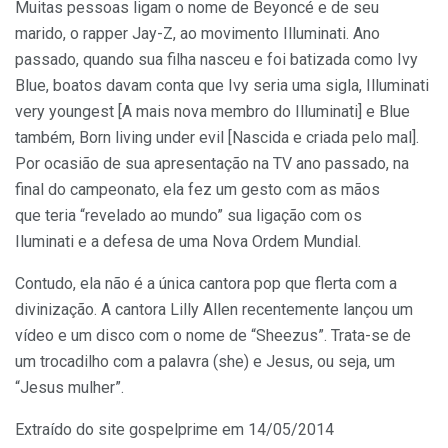
Muitas pessoas ligam o nome de Beyoncé e de seu
marido, o rapper Jay-Z, ao movimento Illuminati. Ano
passado, quando sua filha nasceu e foi batizada como Ivy
Blue, boatos davam conta que Ivy seria uma sigla, Illuminati
very youngest [A mais nova membro do Illuminati] e Blue
também, Born living under evil [Nascida e criada pelo mal].
Por ocasião de sua apresentação na TV ano passado, na
final do campeonato, ela fez um gesto com as mãos
que teria “revelado ao mundo” sua ligação com os
Iluminati e a defesa de uma Nova Ordem Mundial.
Contudo, ela não é a única cantora pop que flerta com a
divinização. A cantora Lilly Allen recentemente lançou um
vídeo e um disco com o nome de “Sheezus”. Trata-se de
um trocadilho com a palavra (she) e Jesus, ou seja, um
“Jesus mulher”.
Extraído do site gospelprime em 14/05/2014