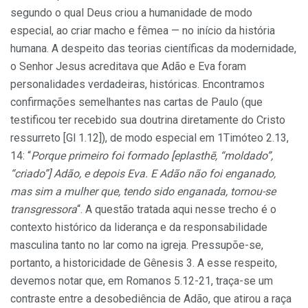
segundo o qual Deus criou a humanidade de modo
especial, ao criar macho e fêmea — no início da história
humana. A despeito das teorias científicas da modernidade,
o Senhor Jesus acreditava que Adão e Eva foram
personalidades verdadeiras, históricas. Encontramos
confirmações semelhantes nas cartas de Paulo (que
testificou ter recebido sua doutrina diretamente do Cristo
ressurreto [Gl 1.12]), de modo especial em 1Timóteo 2.13,
14: “
Porque primeiro foi formado [eplasthē, “moldado”,
“criado”] Adão, e depois Eva. E Adão não foi enganado,
mas sim a mulher que, tendo sido enganada, tornou-se
transgressora
“. A questão tratada aqui nesse trecho é o
contexto histórico da liderança e da responsabilidade
masculina tanto no lar como na igreja. Pressupõe-se,
portanto, a historicidade de Gênesis 3. A esse respeito,
devemos notar que, em Romanos 5.12-21, traça-se um
contraste entre a desobediência de Adão, que atirou a raça