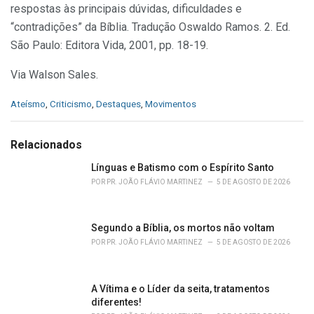
respostas às principais dúvidas, dificuldades e
“contradições” da Bíblia. Tradução Oswaldo Ramos. 2. Ed.
São Paulo: Editora Vida, 2001, pp. 18-19.
Via Walson Sales.
C
Ateísmo
,
Criticismo
,
Destaques
,
Movimentos
a
t
e
Relacionados
g
o
Línguas e Batismo com o Espírito Santo
r
POR
PR. JOÃO FLÁVIO MARTINEZ
5 DE AGOSTO DE 2026
i
e
s
Segundo a Bíblia, os mortos não voltam
:
POR
PR. JOÃO FLÁVIO MARTINEZ
5 DE AGOSTO DE 2026
A Vítima e o Líder da seita, tratamentos
diferentes!