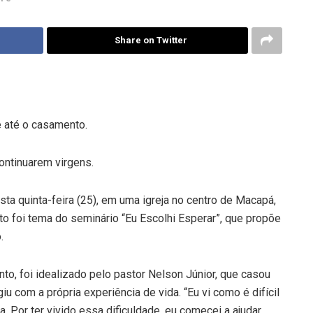
Share on Twitter
 até o casamento.
ontinuarem virgens.
a quinta-feira (25), em uma igreja no centro de Macapá,
to foi tema do seminário “Eu Escolhi Esperar”, que propõe
.
to, foi idealizado pelo pastor Nelson Júnior, que casou
u com a própria experiência de vida. “Eu vi como é difícil
Por ter vivido essa dificuldade, eu comecei a ajudar