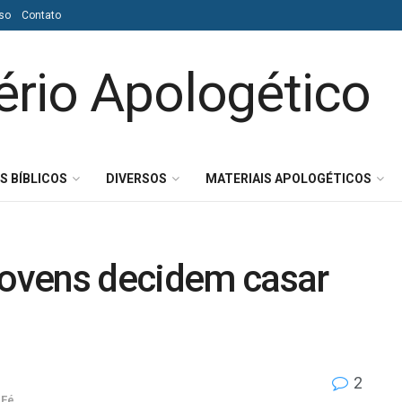
so
Contato
S BÍBLICOS
DIVERSOS
MATERIAIS APOLOGÉTICOS
 jovens decidem casar
2
 Fé