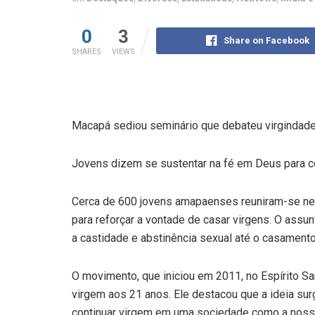
0
3
Share on Facebook
SHARES
VIEWS
Macapá sediou seminário que debateu virgindade
Jovens dizem se sustentar na fé em Deus para c
Cerca de 600 jovens amapaenses reuniram-se nest
para reforçar a vontade de casar virgens. O assun
a castidade e abstinência sexual até o casamento
O movimento, que iniciou em 2011, no Espírito San
virgem aos 21 anos. Ele destacou que a ideia surgi
continuar virgem em uma sociedade como a nossa. 