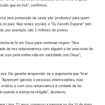
são que eu tive”, confirmou.
os sem pretenção de casar são ‘proibidos’ para quem
 no país. Nas redes sociais, o “Eu Escolhi Esperar” tem
k, por exemplo, são 2 milhões de jovens.
tenta na fé em Deus para continuar virgem. “Nos
de de nos relacionarmos com alguém e ter uma noite de
ocar isso pela minha vida em santidade com Deus”,
ez. Ele garante arrepender-se e argumenta que ‘ficar’
. “Aparecem garotas e pessoas interessantes, mas
critério, e com isso renunciamos à vontade de ter
 usando a crença na religião”, destacou.
ane Lima, 21 anos, começou a namorar no dia 1º de maio,