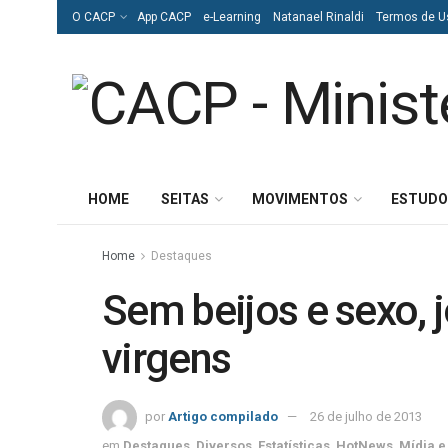
O CACP
App CACP
e-Learning
Natanael Rinaldi
Termos de U
HOME
SEITAS
MOVIMENTOS
ESTUDO
Home
Destaques
Sem beijos e sexo,
virgens
por
Artigo compilado
26 de julho de 2013
em
Destaques
,
Diversos
,
Estatísticas
,
HotNews
,
Mídia e