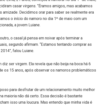
cidiram casar virgens. “Éramos amigos, mas acabamos
s amizade. Decidimos orar para saber se realmente era
amos o início do namoro no dia 1º de maio com um
cionada, a jovem Luiane.
outro, o casal já pensa em noivar após terminar a
xuais, segundo afirmam. “Estamos tentando comprar as
2014”, falou Luiane.
iz ser virgem. Ela revela que não beija na boca há 6
sde os 15 anos, após observar os namoros problemáticos
oso para desfrutar de um relacionamento muito melhor
 na maioria não dá certo. Essa decisão é bastante
acham isso uma loucura. Mas entendo que minha vida é