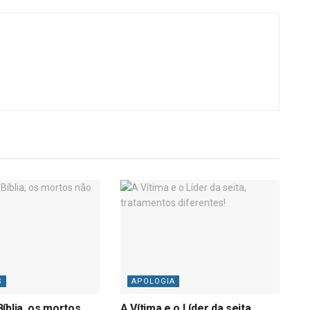
S
APOLOGIA
íblia, os mortos
A Vítima e o Líder da seita,