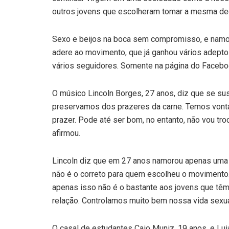
outros jovens que escolheram tomar a mesma deci
Sexo e beijos na boca sem compromisso, e namor
adere ao movimento, que já ganhou vários adeptos
vários seguidores. Somente na página do Faceboo
O músico Lincoln Borges, 27 anos, diz que se sus
preservamos dos prazeres da carne. Temos vonta
prazer. Pode até ser bom, no entanto, não vou tr
afirmou.
Lincoln diz que em 27 anos namorou apenas uma v
não é o correto para quem escolheu o movimento
apenas isso não é o bastante aos jovens que têm 
relação. Controlamos muito bem nossa vida sexual
O casal de estudantes Caio Muniz, 19 anos, e Lui