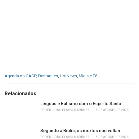
C
Agenda do CACP
,
Destaques
,
HotNews
,
Mídia e Fé
a
t
e
Relacionados
g
o
Línguas e Batismo com o Espírito Santo
r
POR
PR. JOÃO FLÁVIO MARTINEZ
5 DE AGOSTO DE 2026
i
e
s
Segundo a Bíblia, os mortos não voltam
:
POR
PR. JOÃO FLÁVIO MARTINEZ
5 DE AGOSTO DE 2026