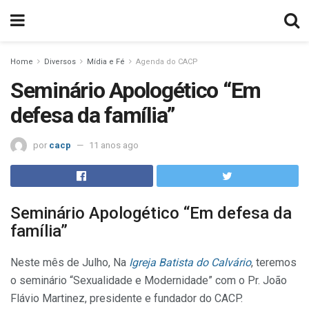
Home
Diversos
Mídia e Fé
Agenda do CACP
Seminário Apologético “Em
defesa da família”
por
cacp
11 anos ago
Seminário Apologético “Em defesa da
família”
Neste mês de Julho, Na
Igreja Batista do Calvário
, teremos
o seminário “Sexualidade e Modernidade” com o Pr. João
Flávio Martinez, presidente e fundador do CACP.