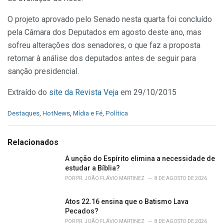
O projeto aprovado pelo Senado nesta quarta foi concluído
pela Câmara dos Deputados em agosto deste ano, mas
sofreu alterações dos senadores, o que faz a proposta
retornar à análise dos deputados antes de seguir para
sanção presidencial.
Extraído do
site da Revista Veja
em 29/10/2015
C
Destaques
,
HotNews
,
Mídia e Fé
,
Política
a
t
e
Relacionados
g
o
A unção do Espírito elimina a necessidade de
r
estudar a Bíblia?
i
POR
PR. JOÃO FLÁVIO MARTINEZ
8 DE AGOSTO DE 2026
e
s
Atos 22.16 ensina que o Batismo Lava
:
Pecados?
POR
PR. JOÃO FLÁVIO MARTINEZ
8 DE AGOSTO DE 2026