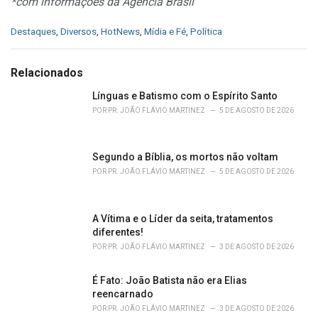
*com informações da Agência Brasil
C
Destaques
,
Diversos
,
HotNews
,
Mídia e Fé
,
Política
a
t
e
Relacionados
g
o
Línguas e Batismo com o Espírito Santo
r
POR
PR. JOÃO FLÁVIO MARTINEZ
5 DE AGOSTO DE 2026
i
e
s
Segundo a Bíblia, os mortos não voltam
:
POR
PR. JOÃO FLÁVIO MARTINEZ
5 DE AGOSTO DE 2026
A Vítima e o Líder da seita, tratamentos
diferentes!
POR
PR. JOÃO FLÁVIO MARTINEZ
3 DE AGOSTO DE 2026
É Fato: João Batista não era Elias
reencarnado
POR
PR. JOÃO FLÁVIO MARTINEZ
3 DE AGOSTO DE 2026