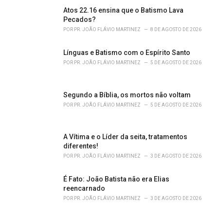
s
Atos 22.16 ensina que o Batismo Lava
:
Pecados?
POR
PR. JOÃO FLÁVIO MARTINEZ
8 DE AGOSTO DE 2026
Línguas e Batismo com o Espírito Santo
POR
PR. JOÃO FLÁVIO MARTINEZ
5 DE AGOSTO DE 2026
Segundo a Bíblia, os mortos não voltam
POR
PR. JOÃO FLÁVIO MARTINEZ
5 DE AGOSTO DE 2026
A Vítima e o Líder da seita, tratamentos
diferentes!
POR
PR. JOÃO FLÁVIO MARTINEZ
3 DE AGOSTO DE 2026
É Fato: João Batista não era Elias
reencarnado
POR
PR. JOÃO FLÁVIO MARTINEZ
3 DE AGOSTO DE 2026