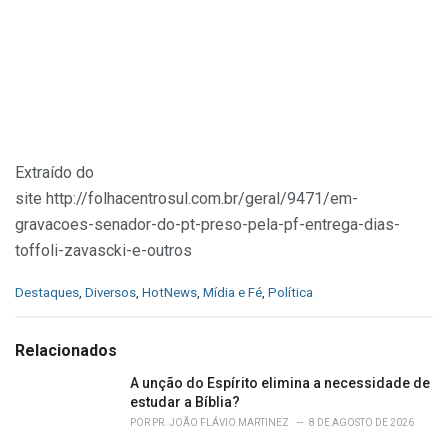
Extraído do
site http://folhacentrosul.com.br/geral/9471/em-
gravacoes-senador-do-pt-preso-pela-pf-entrega-dias-
toffoli-zavascki-e-outros
C
Destaques
,
Diversos
,
HotNews
,
Mídia e Fé
,
Política
a
t
e
Relacionados
g
o
A unção do Espírito elimina a necessidade de
r
estudar a Bíblia?
i
POR
PR. JOÃO FLÁVIO MARTINEZ
8 DE AGOSTO DE 2026
e