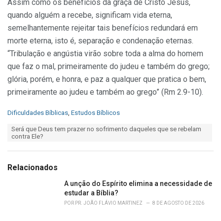
Assim como os benefícios da graça de Cristo Jesus,
quando alguém a recebe, significam vida eterna,
semelhantemente rejeitar tais benefícios redundará em
morte eterna, isto é, separação e condenação eternas.
“Tribulação e angústia virão sobre toda a alma do homem
que faz o mal, primeiramente do judeu e também do grego;
glória, porém, e honra, e paz a qualquer que pratica o bem,
primeiramente ao judeu e também ao grego” (Rm 2.9-10).
C
Dificuldades Bíblicas
,
Estudos Bíblicos
a
T
Será que Deus tem prazer no sofrimento daqueles que se rebelam
t
a
contra Ele?
e
g
g
s
o
:
r
Relacionados
i
e
A unção do Espírito elimina a necessidade de
s
estudar a Bíblia?
:
POR
PR. JOÃO FLÁVIO MARTINEZ
8 DE AGOSTO DE 2026