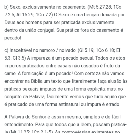
b) Sexo, exclusivamente no casamento: (Mt 5.27,28; 1Co
7.2,5; At 15.29; 1Co 7.2) O Sexo é uma benção deixada por
Deus aos homens para ser praticada exclusivamente
dentro da união conjugal. Sua prática fora do casamento é
pecado!
c) Inaceitável no namoro / noivado: (Gl 5.19; 1Co 6.18; Ef
5.3; Cl 3.5) A impureza é um pecado sexual. Todos os atos
impuros praticados entre casais não casados é fruto da
carne. A fornicação é um pecado! Com certeza não vamos
encontrar na Bíblia um texto que literalmente faça alusão às
práticas sexuais impuras de uma forma explicita; mas, no
conjunto da Palavra, facilmente vemos que tudo aquilo que
é praticado de uma forma antinatural ou impura é errado.
A Palavra do Senhor é assim mesmo, simples e de fácil
entendimento. Para que todos que a lêem, possam praticá-
la (Mt 11.25; 1Co 2.1-5). As controvérsias existentes no