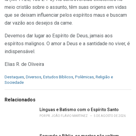
meio cristão sobre o assunto, têm suas origens em vidas
que se deixam influenciar pelos espíritos maus e buscam
dar vazão aos desejos da carne.
Devemos dar lugar ao Espírito de Deus, jamais aos
espíritos malignos. O amor a Deus e a santidade no viver, é
indispensável.
Elias R. de Oliveira
C
Destaques
,
Diversos
,
Estudos Bíblicos
,
Polêmicas
,
Religião e
a
Sociedade
t
e
g
Relacionados
o
r
Línguas e Batismo com o Espírito Santo
i
POR
PR. JOÃO FLÁVIO MARTINEZ
5 DE AGOSTO DE 2026
e
s
:
Segundo a Bíblia, os mortos não voltam