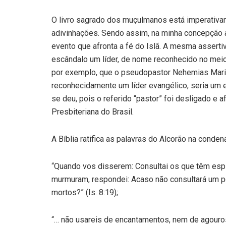
O livro sagrado dos muçulmanos está imperativ
adivinhações. Sendo assim, na minha concepção al
evento que afronta a fé do Islã. A mesma assertiv
escândalo um líder, de nome reconhecido no meio 
por exemplo, que o pseudopastor Nehemias Marie
reconhecidamente um líder evangélico, seria um e
se deu, pois o referido “pastor” foi desligado e 
Presbiteriana do Brasil.
A Bíblia ratifica as palavras do Alcorão na condena
“Quando vos disserem: Consultai os que têm espíri
murmuram, respondei: Acaso não consultará um p
mortos?” (Is. 8:19);
“… não usareis de encantamentos, nem de agouros…