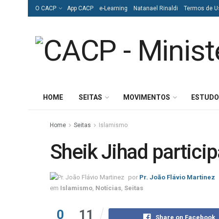
O CACP
App CACP
e-Learning
Natanael Rinaldi
Termos de U
HOME
SEITAS
MOVIMENTOS
ESTUDO
Home
Seitas
Islamismo
Sheik Jihad partici
por
Pr. João Flávio Martinez
em
Islamismo
,
Notícias
,
Seitas
0
11
Share on Facebook