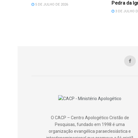
Pedra da Ig
5 DE JULHO DE 2026
3 DE JULHO D
O CACP – Centro Apologético Cristão de
Pesquisas, fundado em 1998 é uma
organização evangélica paraeclesiástica e
interdenominacional que promove a fé cristã