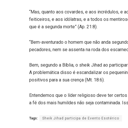
“Mas, quanto aos covardes, e aos incrédulos, e a
feiticeiros, e aos idólatras, e a todos os mentiro
que é a segunda morte” (Ap. 21:8).
“Bem-aventurado o homem que não anda segundo
pecadores, nem se assenta na roda dos escarnece
Bem, segundo a Bíblia, o sheik Jihad ao particip
A problemática disso é escandalizar os pequenin
positivos para a sua crença (Mt. 18:6).
Entendemos que o líder religioso deve ter certo
a fé dos mais humildes não seja contaminada. Isso
Tags:
Sheik Jihad participa de Evento Esotérico