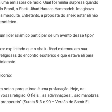
uma emissora de rádio. Qual foi minha surpresa quando
do Brasil, o Sheik Jihad Hassan Hammadeh. Imaginava
 mesquita. Entretanto, a proposta do sheik estar ali não
esotérico.
um líder islâmico participar de um evento desse tipo?
ixar explicitado que o sheik Jihad externou em sua
eligiosas do encontro esotérico e que estava ali para
tolerante.
lcorão:
 setas, porque isso é uma profanação. Hoje, os
 vossa religião. Ó fiéis… as adivinhações… são manobras
 prospereis” (Surata 5: 3 e 90 – Versão de Samir El-