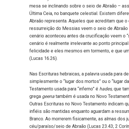
mesa se inclinando sobre o seio de Abraão – as
Última Ceia, no banquete celestial. Existem dife
Abraão representa. Aqueles que acreditam que o c
ressurreição do Messias veem o seio de Abraão 
cenário aconteceu antes da crucificação veem o “
cenário é realmente irrelevante ao ponto principal
felicidade e eles mesmos em tormento, e que um 
(Lucas 16.26).
Nas Escrituras hebraicas, a palavra usada para d
simplesmente o “lugar dos mortos” ou o “lugar da
Testamento usada para “inferno” é
hades
, que ta
grega
geena
também é usada no Novo Testamento 
Outras Escrituras no Novo Testamento indicam q
infiéis são mantidas enquanto aguardam a ressurr
Branco. Ao morrerem fisicamente, as almas dos j
céu/paraíso/seio de Abraão (Lucas 23.43; 2 Corínt