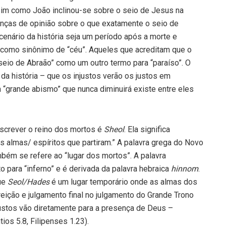
sim como João inclinou-se sobre o seio de Jesus na
renças de opinião sobre o que exatamente o seio de
enário da história seja um período após a morte e
como sinônimo de “céu”. Aqueles que acreditam que o
seio de Abraão” como um outro termo para “paraíso”. O
 da história – que os injustos verão os justos em
“grande abismo” que nunca diminuirá existe entre eles
escrever o reino dos mortos é
Sheol
. Ela significa
s almas/ espíritos que partiram.” A palavra grega do Novo
mbém se refere ao “lugar dos mortos”. A palavra
para “inferno” e é derivada da palavra hebraica
hinnom
.
ue
Seol/Hades
é um lugar temporário onde as almas dos
eição e julgamento final no julgamento do Grande Trono
ustos vão diretamente para a presença de Deus –
ios 5.8, Filipenses 1.23).