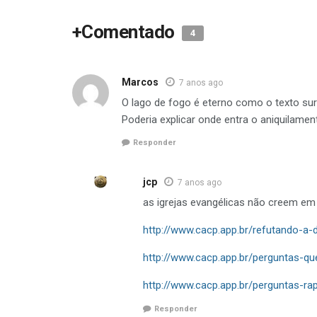
+Comentado
4
Marcos
7 anos ago
O lago de fogo é eterno como o texto sur
Poderia explicar onde entra o aniquilamen
Responder
jcp
7 anos ago
as igrejas evangélicas não creem em 
http://www.cacp.app.br/refutando-a-
http://www.cacp.app.br/perguntas-qu
http://www.cacp.app.br/perguntas-ra
Responder