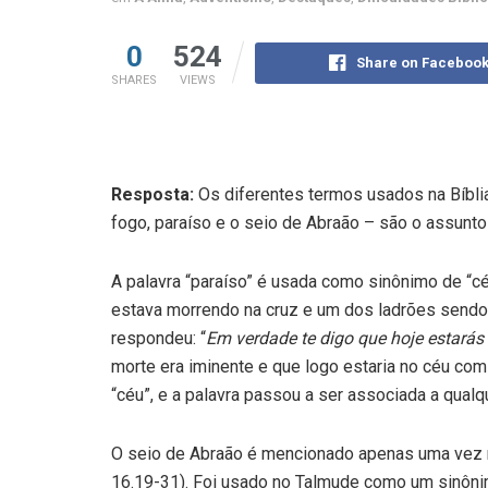
0
524
Share on Faceboo
SHARES
VIEWS
Resposta:
Os diferentes termos usados na Bíblia
fogo, paraíso e o seio de Abraão – são o assunt
A palavra “paraíso” é usada como sinônimo de “cé
estava morrendo na cruz e um dos ladrões sendo 
respondeu: “
Em verdade te digo que hoje estarás
morte era iminente e que logo estaria no céu co
“céu”, e a palavra passou a ser associada a qualqu
O seio de Abraão é mencionado apenas uma vez na
16.19-31). Foi usado no Talmude como um sinônim