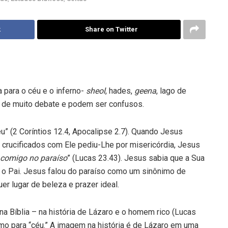
k
Share on Twitter
 para o céu e o inferno-
sheol
, hades,
geena
, lago de
o de muito debate e podem ser confusos.
u” (2 Coríntios 12.4, Apocalipse 2.7). Quando Jesus
crucificados com Ele pediu-Lhe por misericórdia, Jesus
 comigo no paraíso
” (Lucas 23.43). Jesus sabia que a Sua
m o Pai. Jesus falou do paraíso como um sinônimo de
er lugar de beleza e prazer ideal.
 Bíblia – na história de Lázaro e o homem rico (Lucas
o para “céu.” A imagem na história é de Lázaro em uma