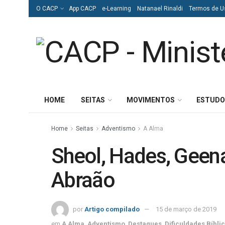
O CACP
App CACP
e-Learning
Natanael Rinaldi
Termos de U
HOME
SEITAS
MOVIMENTOS
ESTUDO
Home
Seitas
Adventismo
A Alma
Sheol, Hades, Geena
Abraão
por
Artigo compilado
15 de março de 2019
em
A Alma
,
Adventismo
,
Destaques
,
Dificuldades Bíbli