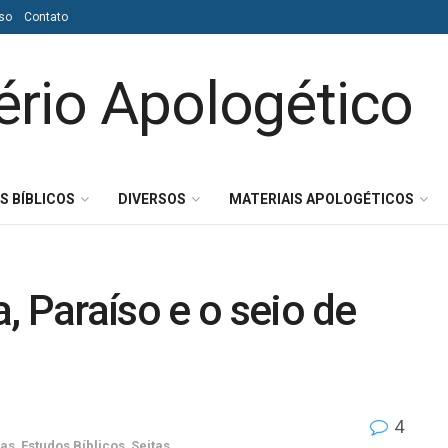
so
Contato
S BÍBLICOS
DIVERSOS
MATERIAIS APOLOGÉTICOS
, Paraíso e o seio de
4
cas
,
Estudos Bíblicos
,
Seitas