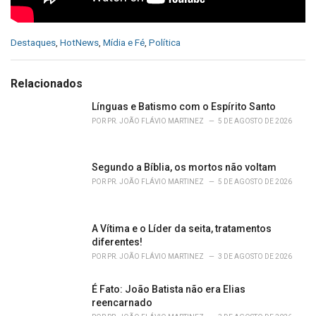
C
Destaques
,
HotNews
,
Mídia e Fé
,
Política
a
t
e
Relacionados
g
o
Línguas e Batismo com o Espírito Santo
r
POR
PR. JOÃO FLÁVIO MARTINEZ
5 DE AGOSTO DE 2026
i
e
s
Segundo a Bíblia, os mortos não voltam
:
POR
PR. JOÃO FLÁVIO MARTINEZ
5 DE AGOSTO DE 2026
A Vítima e o Líder da seita, tratamentos
diferentes!
POR
PR. JOÃO FLÁVIO MARTINEZ
3 DE AGOSTO DE 2026
É Fato: João Batista não era Elias
reencarnado