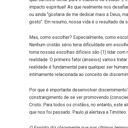
impacto espiritual! As que realmente nos desafi
ou ainda “gostaria de me dedicar mais a Deus, ma
gosto”. Em resumo, nossa vida é o resultado da 
Mas, como escolher? Especialmente, como escol
Nenhum cristão sério teria dificuldade em escolher
torna nossas escolhas difíceis são (1) lidar com
realidade. O primeiro fator (anseios) vamos trat
realidade é fundamental para qualquer ser humano
intimamente relacionada ao conceito de discerni
Por que é importante desenvolver discernimento? 
constrangimento de se ver promovendo (conscien
Cristo. Para todos os cristãos, no entanto, este
que nos foi passado. Paulo já alertava a Timóteo:
O Espírito diz claramente que nos últimos tempo