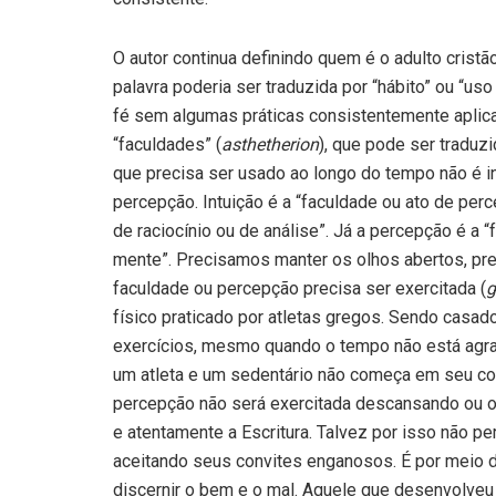
O autor continua definindo quem é o adulto cristão
palavra poderia ser traduzida por “hábito” ou “us
fé sem algumas práticas consistentemente aplic
“faculdades” (
asthetherion
), que pode ser traduz
que precisa ser usado ao longo do tempo não é in
percepção. Intuição é a “faculdade ou ato de per
de raciocínio ou de análise”. Já a percepção é a
mente”. Precisamos manter os olhos abertos, pr
faculdade ou percepção precisa ser exercitada (
físico praticado por atletas gregos. Sendo casa
exercícios, mesmo quando o tempo não está agradá
um atleta e um sedentário não começa em seu co
percepção não será exercitada descansando ou 
e atentamente a Escritura. Talvez por isso não 
aceitando seus convites enganosos. É por meio 
discernir o bem e o mal. Aquele que desenvolveu