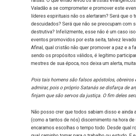
falsas. O que então levou os artistas evangélicos 
Valadão a se comprometer e promover este even
líderes espirituais não os alertaram? Será que o
descuidados? Será que não se preocupam com se
destrutiva? Infelizmente, esse não é um caso isol
eventos promovidos por esta seita, talvez levad
Afinal, qual cristão não quer promover a paz e a 
sendo os propósitos válidos, é legítimo particip
mestres de sua época, nos deixa um alerta, muit
Pois tais homens são falsos apóstolos, obreiros 
admirar, pois o próprio Satanás se disfarça de an
finjam que são servos da justiça. O fim deles se
Não posso crer que todos sabiam disso e ainda as
(como a tantos de nós) discernimento na hora de 
encaramos escolhas o tempo todo. Desde qual ro
qual caminho tomar para o trabalho ou estudo. E