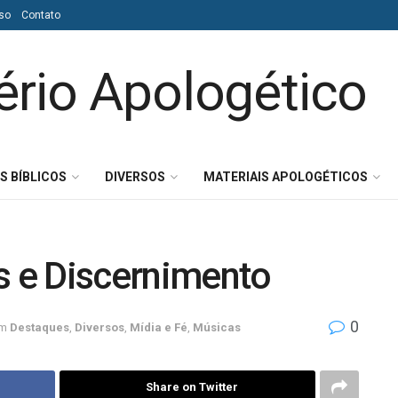
so
Contato
S BÍBLICOS
DIVERSOS
MATERIAIS APOLOGÉTICOS
s e Discernimento
0
m
Destaques
,
Diversos
,
Mídia e Fé
,
Músicas
Share on Twitter