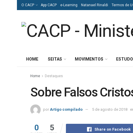
O CACP
App CACP
e-Learning
Natanael Rinaldi
Termos de U
HOME
SEITAS
MOVIMENTOS
ESTUDO
Home
Destaques
Sobre Falsos Cristo
por
Artigo compilado
5 de agosto de 2018
e
0
5
Share on Facebook