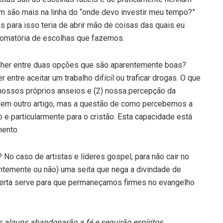
am são mais na linha do “onde devo investir meu tempo?”
s para isso teria de abrir mão de coisas das quais eu
somatória de escolhas que fazemos.
her entre duas opções que são aparentemente boas?
 entre aceitar um trabalho difícil ou traficar drogas. O que
 nossos próprios anseios e (2) nossa percepção da
ar em outro artigo, mas a questão de como percebemos a
 e particularmente para o cristão. Esta capacidade está
mento.
No caso de artistas e líderes gospel, para não cair no
temente ou não) uma seita que nega a divindade de
 alerta serve para que permaneçamos firmes no evangelho
s alguns abandonarão a fé e seguirão espíritos