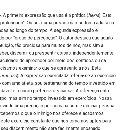
. A primeira expressão que usa é a prática (
hexis
). Esta
o prolongado”. Ou seja, uma pessoa não se torna adulta na
adas ao longo do tempo. A segunda expressão é
ido por “órgão de percepção”. O autor destaca que aquilo
tuição, tão preciosa para muitos de nós, mas sim a
ceber, discernir ou pressentir coisas, independentemente
 “faculdade de apreender por meio dos sentidos ou da
ecisamos examinar o que se apresenta a nós. Esta
gumnazo
). A expressão exercitada referia-se ao exercício
do com uma atleta, sou testemunha do tempo investido em
vel e o corpo preferiria descansar. A diferença entre
rpo, mas sim no tempo investido em exercícios. Nossa
ouvindo uma pregação por semana sem examinar pessoal
percebemos o que o inimigo nos oferece e acabamos
deste exercício constante que nos tornamos aptos para
 seu discernimento não será facilmente enganado.