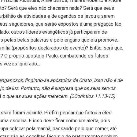
Priscilla Alcantara, Aline Barros, Thalles Roberto e André
to? Será que eles não checaram nada? Será que seus
 turbilhão de atividades e de agendas os levou a serem
us seguidores, que serão expostos à uma pregação tão
ado; outros líderes evangélicos já participaram de
os pelas belas palavras e pelo engano que ela promove.
família (propósitos declarados do evento)? Então, será que,
ar? O próprio apóstolo Paulo, combatendo os falsos
as vezes ignorado…
enganosos, fingindo-se apóstolos de Cristo. Isso não é de
jo de luz. Portanto, não é surpresa que os seus servos
rá o que as suas ações merecem. (2Coríntios 11.13-15)
sim foram adiante. Prefiro pensar que faltou a eles
uma escolha. E isso deve ficar como um alerta, pois
upa colocar pela manhã, passando pelo que comer, até
 estas são as escolhas fáceis e de praticamente nenhum