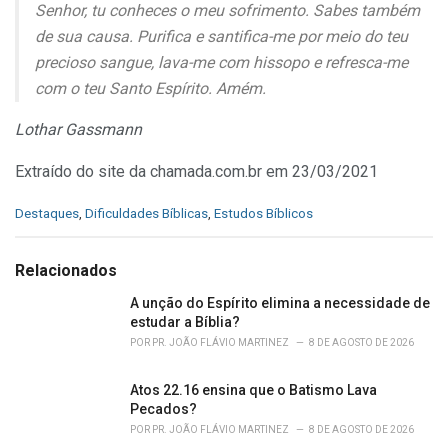
Senhor, tu conheces o meu sofrimento. Sabes também
de sua causa. Purifica e santifica-me por meio do teu
precioso sangue, lava-me com hissopo e refresca-me
com o teu Santo Espírito. Amém.
Lothar Gassmann
Extraído do site da chamada.com.br em 23/03/2021
C
Destaques
,
Dificuldades Bíblicas
,
Estudos Bíblicos
a
t
e
Relacionados
g
o
A unção do Espírito elimina a necessidade de
r
estudar a Bíblia?
i
POR
PR. JOÃO FLÁVIO MARTINEZ
8 DE AGOSTO DE 2026
e
s
Atos 22.16 ensina que o Batismo Lava
:
Pecados?
POR
PR. JOÃO FLÁVIO MARTINEZ
8 DE AGOSTO DE 2026