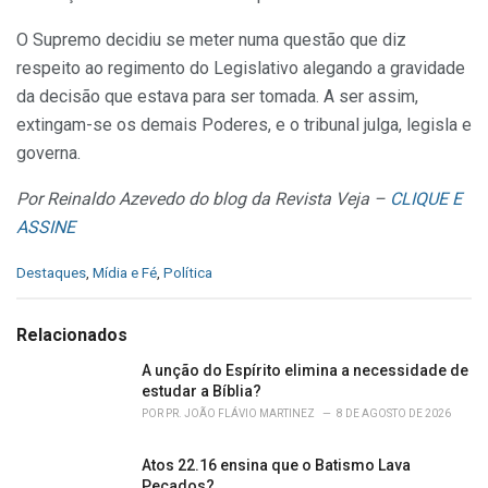
O Supremo decidiu se meter numa questão que diz
respeito ao regimento do Legislativo alegando a gravidade
da decisão que estava para ser tomada. A ser assim,
extingam-se os demais Poderes, e o tribunal julga, legisla e
governa.
Por Reinaldo Azevedo do blog da Revista Veja –
CLIQUE E
ASSINE
C
Destaques
,
Mídia e Fé
,
Política
a
t
e
Relacionados
g
o
A unção do Espírito elimina a necessidade de
r
estudar a Bíblia?
i
POR
PR. JOÃO FLÁVIO MARTINEZ
8 DE AGOSTO DE 2026
e
s
Atos 22.16 ensina que o Batismo Lava
:
Pecados?