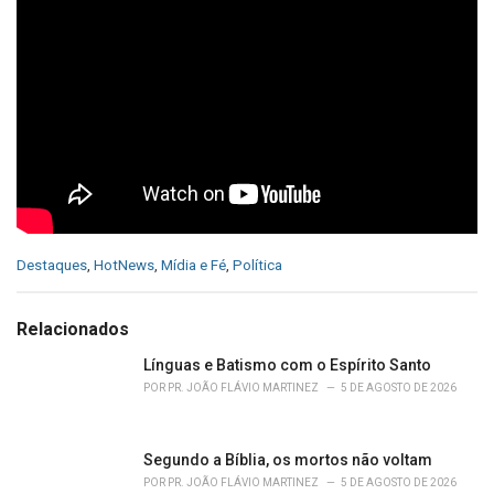
C
Destaques
,
HotNews
,
Mídia e Fé
,
Política
a
t
e
Relacionados
g
o
Línguas e Batismo com o Espírito Santo
r
POR
PR. JOÃO FLÁVIO MARTINEZ
5 DE AGOSTO DE 2026
i
e
s
Segundo a Bíblia, os mortos não voltam
:
POR
PR. JOÃO FLÁVIO MARTINEZ
5 DE AGOSTO DE 2026