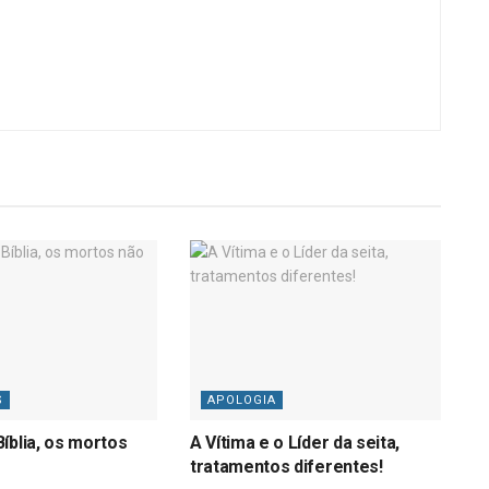
S
APOLOGIA
íblia, os mortos
A Vítima e o Líder da seita,
tratamentos diferentes!