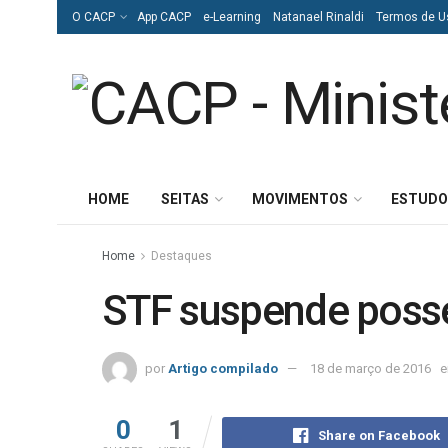
O CACP
App CACP
e-Learning
Natanael Rinaldi
Termos de U
HOME
SEITAS
MOVIMENTOS
ESTUDO
Home
Destaques
STF suspende posse
por
Artigo compilado
18 de março de 2016
0
1
Share on Facebook