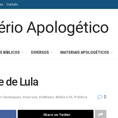
so
Contato
S BÍBLICOS
DIVERSOS
MATERIAIS APOLOGÉTICOS
 de Lula
0
em
Destaques
,
Diversos
,
HotNews
,
Mídia e Fé
,
Política
Share on Twitter