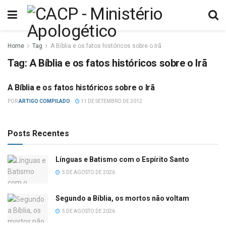
Home
Tag
A Bíblia e os fatos históricos sobre o Irã
Tag:
A Bíblia e os fatos históricos sobre o Irã
A Bíblia e os fatos históricos sobre o Irã
DIVERSOS
POR
ARTIGO COMPILADO
11 DE SETEMBRO DE 2012
Posts Recentes
Línguas e Batismo com o Espírito Santo
5 DE AGOSTO DE 2026
Segundo a Bíblia, os mortos não voltam
5 DE AGOSTO DE 2026