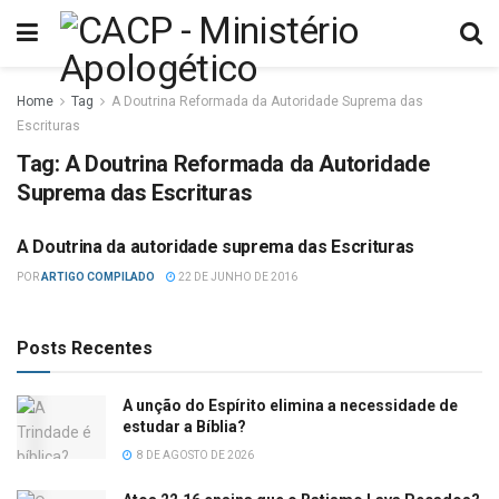
Home
Tag
A Doutrina Reformada da Autoridade Suprema das
Escrituras
Tag:
A Doutrina Reformada da Autoridade
Suprema das Escrituras
A Doutrina da autoridade suprema das Escrituras
CRITICISMO
POR
ARTIGO COMPILADO
22 DE JUNHO DE 2016
Posts Recentes
A unção do Espírito elimina a necessidade de
estudar a Bíblia?
8 DE AGOSTO DE 2026