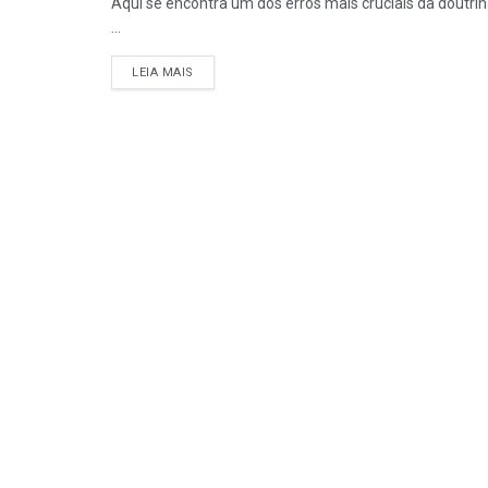
Aqui se encontra um dos erros mais cruciais da doutrina
...
DETAILS
LEIA MAIS