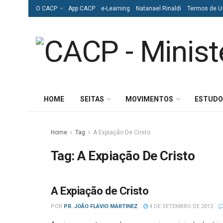
O CACP
App CACP
e-Learning
Natanael Rinaldi
Termos de U
HOME
SEITAS
MOVIMENTOS
ESTUDO
Home
Tag
A Expiação De Cristo
Tag:
A Expiação De Cristo
A Expiação de Cristo
ADVENTISMO
POR
PR. JOÃO FLÁVIO MARTINEZ
4 DE SETEMBRO DE 2012