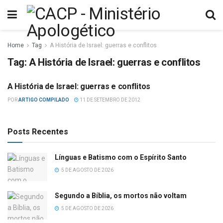
Home
Tag
A História de Israel: guerras e conflitos
Tag:
A História de Israel: guerras e conflitos
A História de Israel: guerras e conflitos
DIVERSOS
POR
ARTIGO COMPILADO
11 DE SETEMBRO DE 2012
Posts Recentes
Línguas e Batismo com o Espírito Santo
5 DE AGOSTO DE 2026
Segundo a Bíblia, os mortos não voltam
5 DE AGOSTO DE 2026