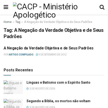
Home
Tag
A Negação da Verdade Objetiva e de Seus Padrões
Tag:
A Negação da Verdade Objetiva e de Seus
Padrões
A Negação da Verdade Objetiva e de Seus Padrões
DESTRUTIVAS
POR
ARTIGO COMPILADO
9 DE SETEMBRO DE 2012
Posts Recentes
Línguas e Batismo com o Espírito Santo
5 DE AGOSTO DE 2026
Segundo a Bíblia, os mortos não voltam
5 DE AGOSTO DE 2026