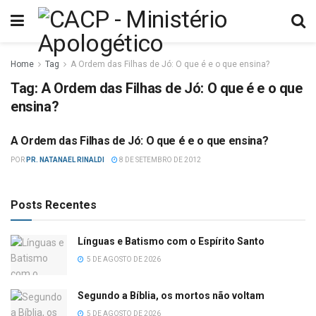
Home
Tag
A Ordem das Filhas de Jó: O que é e o que ensina?
Tag:
A Ordem das Filhas de Jó: O que é e o que
ensina?
A Ordem das Filhas de Jó: O que é e o que ensina?
DIVERSAS
POR
PR. NATANAEL RINALDI
8 DE SETEMBRO DE 2012
Posts Recentes
Línguas e Batismo com o Espírito Santo
5 DE AGOSTO DE 2026
Segundo a Bíblia, os mortos não voltam
5 DE AGOSTO DE 2026