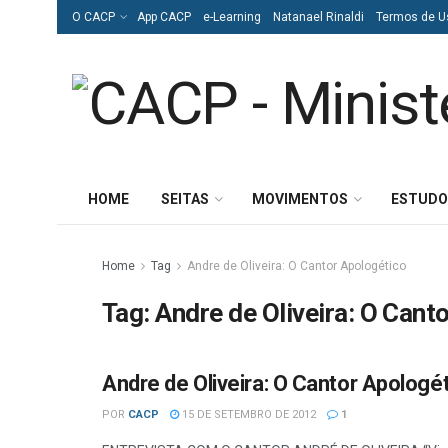
O CACP
App CACP
e-Learning
Natanael Rinaldi
Termos de U
HOME
SEITAS
MOVIMENTOS
ESTUDO
Home
Tag
Andre de Oliveira: O Cantor Apologético
Tag:
Andre de Oliveira: O Cant
Andre de Oliveira: O Cantor Apologé
DIVERSAS
POR
CACP
15 DE SETEMBRO DE 2012
1