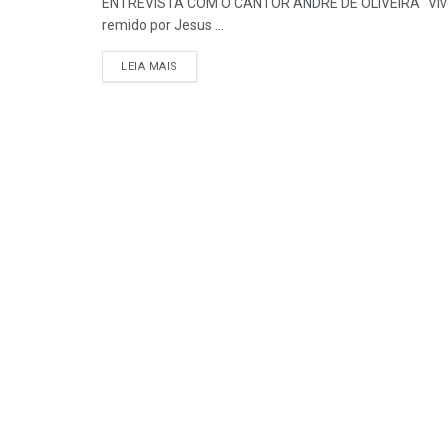
ENTREVISTA COM O CANTOR ANDRÉ DE OLIVEIRA “Vivemo
remido por Jesus ...
DETAILS
LEIA MAIS