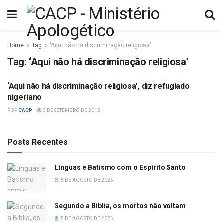
Home
Tag
'Aqui não há discriminação religiosa'
Tag:
‘Aqui não há discriminação religiosa’
‘Aqui não há discriminação religiosa’, diz refugiado
ISLAMISMO
nigeriano
POR
CACP
3 DE SETEMBRO DE 2012
Posts Recentes
Línguas e Batismo com o Espírito Santo
5 DE AGOSTO DE 2026
Segundo a Bíblia, os mortos não voltam
5 DE AGOSTO DE 2026