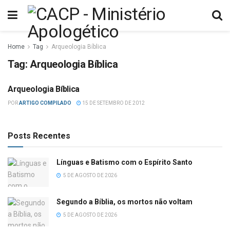
Home
Tag
Arqueologia Bíblica
Tag:
Arqueologia Bíblica
Arqueologia Bíblica
ARQUEOLOGIA
POR
ARTIGO COMPILADO
15 DE SETEMBRO DE 2012
Posts Recentes
Línguas e Batismo com o Espírito Santo
5 DE AGOSTO DE 2026
Segundo a Bíblia, os mortos não voltam
5 DE AGOSTO DE 2026