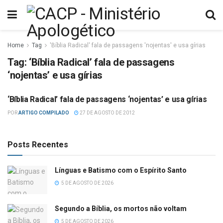
Home
Tag
'Bíblia Radical' fala de passagens 'nojentas' e usa gírias
Tag:
‘Bíblia Radical’ fala de passagens
‘nojentas’ e usa gírias
‘Bíblia Radical’ fala de passagens ‘nojentas’ e usa gírias
HOTNEWS
POR
ARTIGO COMPILADO
27 DE AGOSTO DE 2012
Posts Recentes
Línguas e Batismo com o Espírito Santo
5 DE AGOSTO DE 2026
Segundo a Bíblia, os mortos não voltam
5 DE AGOSTO DE 2026