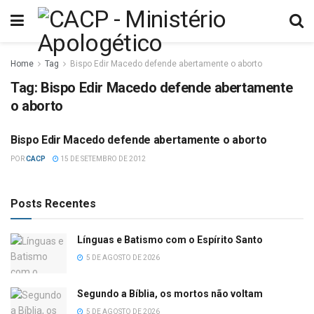
Home
Tag
Bispo Edir Macedo defende abertamente o aborto
Tag:
Bispo Edir Macedo defende abertamente
o aborto
Bispo Edir Macedo defende abertamente o aborto
ENTREVISTAS
POR
CACP
15 DE SETEMBRO DE 2012
Posts Recentes
Línguas e Batismo com o Espírito Santo
5 DE AGOSTO DE 2026
Segundo a Bíblia, os mortos não voltam
5 DE AGOSTO DE 2026