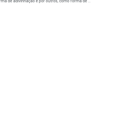
rma de adivinhação e por outros, como forma de ...