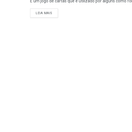
É um jogo de cartas que é utilizado por alguns como fo
DETAILS
LEIA MAIS