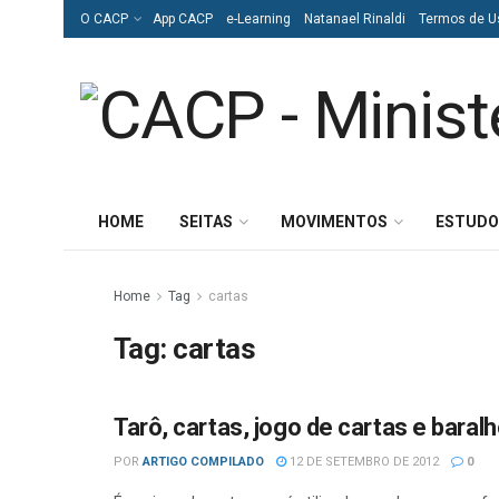
O CACP
App CACP
e-Learning
Natanael Rinaldi
Termos de U
HOME
SEITAS
MOVIMENTOS
ESTUDO
Home
Tag
cartas
Tag:
cartas
Tarô, cartas, jogo de cartas e baral
DIVERSOS
POR
ARTIGO COMPILADO
12 DE SETEMBRO DE 2012
0