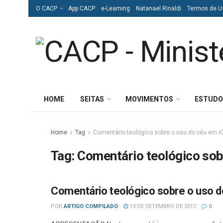
O CACP
App CACP
e-Learning
Natanael Rinaldi
Termos de U
HOME
SEITAS
MOVIMENTOS
ESTUDO
Home
Tag
Comentário teológico sobre o uso do véu em I
Tag:
Comentário teológico sob
Comentário teológico sobre o uso d
ESTUDOS BÍBLICOS
POR
ARTIGO COMPILADO
13 DE SETEMBRO DE 2012
0