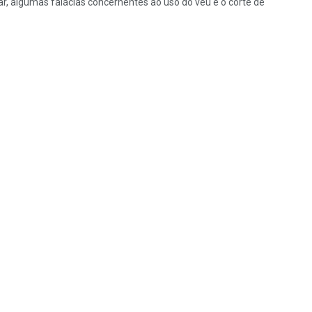
 algumas falácias concernentes ao uso do véu e o corte de