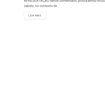
APRESENTAÇÃO Neste comentário, procuramos refutar,
cabelo, no contexto de ...
DETAILS
LEIA MAIS