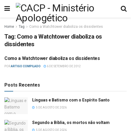
Home
Tag
Como a Watchtower diaboliza os dissidentes
Tag:
Como a Watchtower diaboliza os
dissidentes
Como a Watchtower diaboliza os dissidentes
MISCELÂNEA
POR
ARTIGO COMPILADO
6 DE SETEMBRO DE 2012
Posts Recentes
Línguas e Batismo com o Espírito Santo
5 DE AGOSTO DE 2026
Segundo a Bíblia, os mortos não voltam
5 DE AGOSTO DE 2026