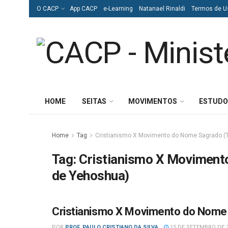
O CACP
App CACP
e-Learning
Natanael Rinaldi
Termos de U
HOME
SEITAS
MOVIMENTOS
ESTUDO
Home
Tag
Cristianismo X Movimento do Nome Sagrado 
Tag:
Cristianismo X Movimen
de Yehoshua)
Cristianismo X Movimento do Nome
DEBATES
POR
PROF. PAULO CRISTIANO DA SILVA
15 DE SETEMBRO DE 