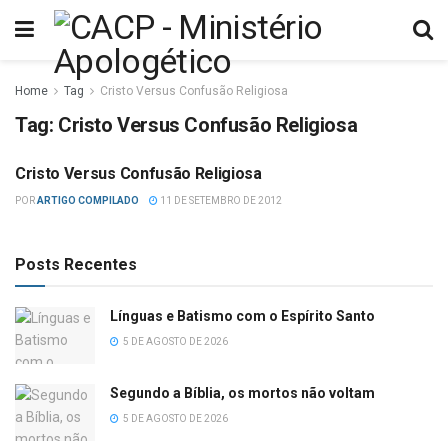
Home
Tag
Cristo Versus Confusão Religiosa
Tag:
Cristo Versus Confusão Religiosa
Cristo Versus Confusão Religiosa
DIVERSOS
POR
ARTIGO COMPILADO
11 DE SETEMBRO DE 2012
Posts Recentes
Línguas e Batismo com o Espírito Santo
5 DE AGOSTO DE 2026
Segundo a Bíblia, os mortos não voltam
5 DE AGOSTO DE 2026